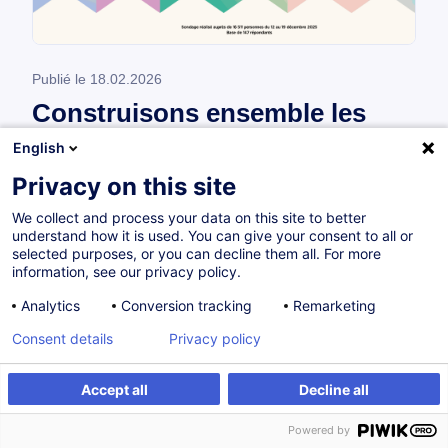
Publié le
18.02.2026
Construisons ensemble les
formations IA de demain
English
Privacy on this site
Le sondage mené en décembre 2025, en
We collect and process your data on this site to better
partenariat avec l’ABBL, auprès de 147
understand how it is used. You can give your consent to all or
professionnels du secteur financier révèle une
selected purposes, or you can decline them all. For more
information, see our privacy policy.
adoption forte de l’intelligence artificielle, mais
une maturité organisation...
Analytics
Conversion tracking
Remarketing
Consent details
Privacy policy
Lire
Accept all
Decline all
Powered by