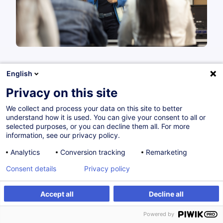
English
Si vous n’avez pas trouvé de formation correspondant
Privacy on this site
exactement aux besoins de votre entreprise, nos
conseillers peuvent vous guider selon une démarche
We collect and process your data on this site to better
structurée :
understand how it is used. You can give your consent to all or
selected purposes, or you can decline them all. For more
information, see our privacy policy.
Nous analysons vos besoins
: nos conseillers vous
écoutent pour cerner vos besoins et développer avec
Analytics
Conversion tracking
Remarketing
vous des actions de formation ciblées et cohérentes
Consent details
Privacy policy
Nous vous proposons des
solutions sur mesure
,
adaptées à votre environnement professionnel et au
Accept all
Decline all
rythme de votre société (nombre d’heures, fréquence,
nombre de participants, etc.)
Powered by
Nous
adaptons les contenus
des formations en