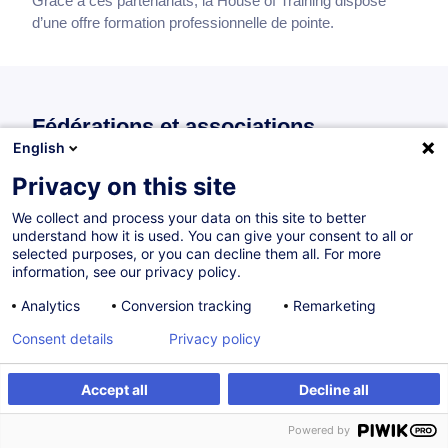
Grâce à ces partenariats, la House of Training dispose
d’une offre formation professionnelle de pointe.
Fédérations et associations
English
professionnelles
Privacy on this site
We collect and process your data on this site to better
understand how it is used. You can give your consent to all or
selected purposes, or you can decline them all. For more
information, see our privacy policy.
Analytics
Conversion tracking
Remarketing
Consent details
Privacy policy
Accept all
Decline all
Chambre de Commerce Luxembourg
Powered by