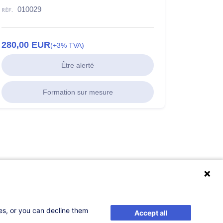
010029
280,00
EUR
(+3% TVA)
Être alerté
Formation sur mesure
ses, or you can decline them
Accept all