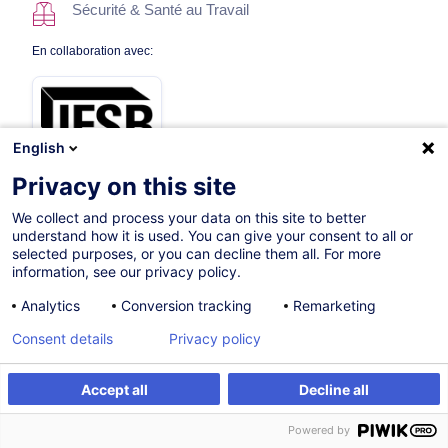
Sécurité & Santé au Travail
En collaboration avec:
English
Privacy on this site
We collect and process your data on this site to better
Sur demande
understand how it is used. You can give your consent to all or
selected purposes, or you can decline them all. For more
4h
information, see our privacy policy.
Formation présentielle
Analytics
Conversion tracking
Remarketing
Cours du jour
Consent details
Privacy policy
French / Français
Accept all
Decline all
007190
Être alerté
Formation sur mesure
Powered by