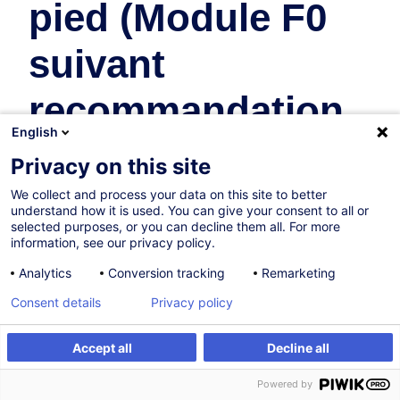
pied (Module F0
suivant
recommandation
English
de l’AAA)
Privacy on this site
We collect and process your data on this site to better
Sécurité & Santé au Travail
understand how it is used. You can give your consent to all or
selected purposes, or you can decline them all. For more
En collaboration avec:
information, see our privacy policy.
Analytics
Conversion tracking
Remarketing
Consent details
Privacy policy
Accept all
Decline all
Être alerté
Formation sur mesure
Powered by
Sur demande