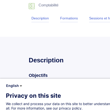
Comptabilité
Description
Formations
Sessions et h
Description
Objectifs
Au terme de cette formation, le participant doit être
English
Privacy on this site
optimiser le temps d'encodage sur Sage BOB
automatiser les écritures redondantes sur S
We collect and process your data on this site to better understan
all. For more information, see our privacy policy.
analyser et exploiter les données comptable