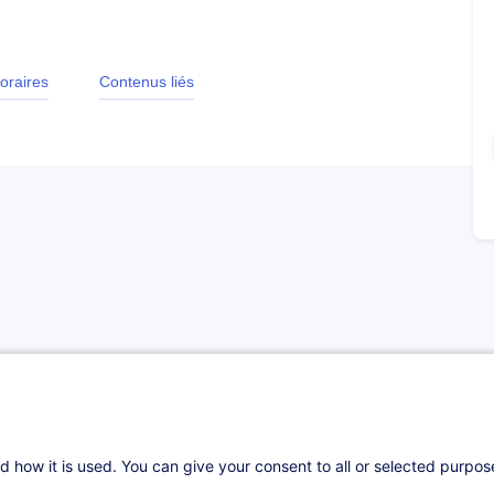
oraires
Contenus liés
 capable de :
 50
age BOB 50
d how it is used. You can give your consent to all or selected purpo
s sur Sage BOB 50