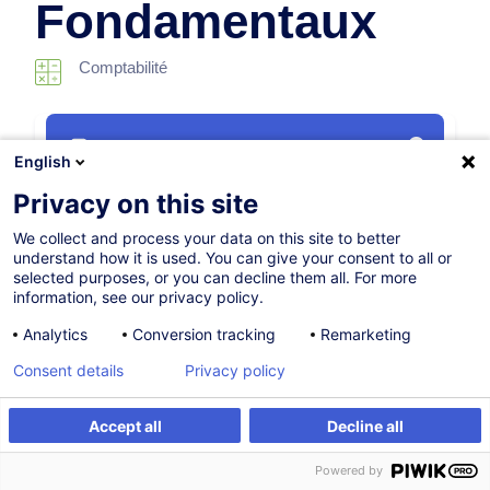
Fondamentaux
Comptabilité
Parcours certifiant
English
Privacy on this site
06.10.2026
We collect and process your data on this site to better
20h
+ 2h 30mins d'examen
understand how it is used. You can give your consent to all or
selected purposes, or you can decline them all. For more
Formation présentielle
information, see our privacy policy.
Cours du soir
Analytics
Conversion tracking
Remarketing
French / Français
Consent details
Privacy policy
001431
Accept all
Decline all
S'inscrire
Formation sur mesure
Powered by
275,00
EUR
(+3% TVA)