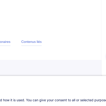
oraires
Contenus liés
d how it is used. You can give your consent to all or selected purpo
t à rendre compte de sa santé financière, le