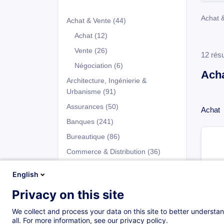
Achat 
Achat & Vente
(44)
Achat
(12)
Vente
(26)
12 résu
Négociation
(6)
Acha
Architecture, Ingénierie &
Urbanisme
(91)
Assurances
(50)
Achat
Banques
(241)
Bureautique
(86)
Commerce & Distribution
(36)
Comptabilité
(65)
English
Culture & Création
(3)
Privacy on this site
Programmes
Droit
(75)
We collect and process your data on this site to better understan
Développement Personnel
(147)
all. For more information, see our privacy policy.