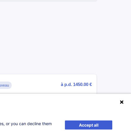
à p.d. 1450.00 €
uveau
S'inscrire
ses, or you can decline them
Accept all