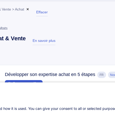
& Vente > Achat
✕
Effacer
ltats
t & Vente
En savoir plus
test
Développer son expertise achat en 5 étapes
FR
No
Parcours certifiant
21.09.2026
1h
Cours du jour
Formation présentielle
d how it is used. You can give your consent to all or selected purpo