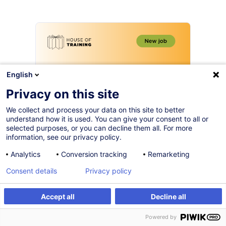
English
Privacy on this site
We collect and process your data on this site to better
understand how it is used. You can give your consent to all or
selected purposes, or you can decline them all. For more
[EN version below]
information, see our privacy policy.
Analytics
Conversion tracking
Remarketing
Et si votre expertise financière
contribuait au développement
Consent details
Privacy policy
de systèmes bancaires à
Accept all
Decline all
l’international ?
Powered by
L’
ATTF
(Agence de Transfert de Technologie Financière)