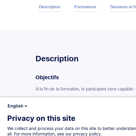
Description
Formations
Sessions et h
Description
Objectifs
A la fin de la formation, le participant sera capable :
D'utiliser les produits Adobe
English
De gérer un compte Adobe
Privacy on this site
Programme
We collect and process your data on this site to better understan
all. For more information, see our privacy policy.