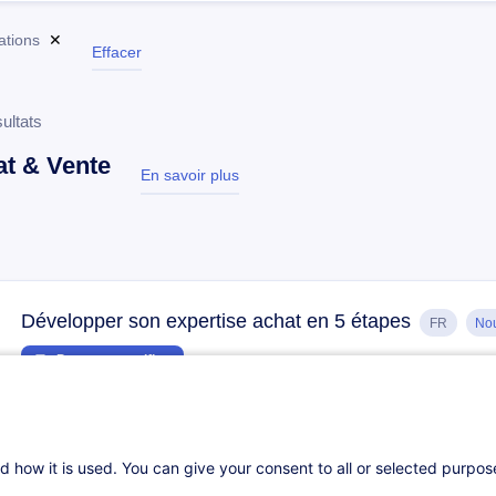
cations
✕
Effacer
ultats
t & Vente
En savoir plus
test
Développer son expertise achat en 5 étapes
FR
No
Parcours certifiant
21.09.2026
1h
Cours du jour
Formation présentielle
d how it is used. You can give your consent to all or selected purpo