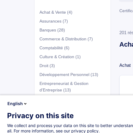
Certifi
Achat & Vente
(4)
Assurances
(7)
Banques
(28)
201 rés
Commerce & Distribution
(7)
Acha
Comptabilité
(6)
Culture & Création
(1)
Achat
Droit
(3)
Développement Personnel
(13)
Entrepreneuriat & Gestion
d’Entreprise
(13)
Fiscalité
(3)
English
Fonds d'Investissement
(24)
Privacy on this site
Programmes
Horeca
(12)
We collect and process your data on this site to better understan
Immobilier
(1)
all. For more information, see our privacy policy.
Certificats académiques
(5)