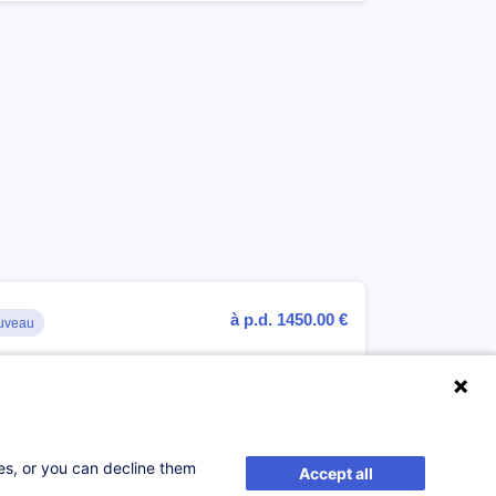
à p.d. 1450.00 €
uveau
S'inscrire
ses, or you can decline them
Accept all