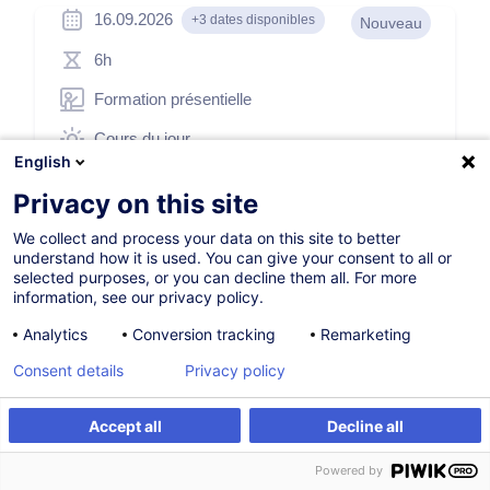
16.09.2026
+3 dates disponibles
Nouveau
6h
Formation présentielle
Cours du jour
English
French / Français
Privacy on this site
012668
We collect and process your data on this site to better
understand how it is used. You can give your consent to all or
selected purposes, or you can decline them all. For more
410,00
EUR
(+3% TVA)
information, see our privacy policy.
Analytics
Conversion tracking
Remarketing
S'inscrire
Consent details
Privacy policy
Formation sur mesure
Accept all
Decline all
S'inscrire
Formation sur mesure
Powered by