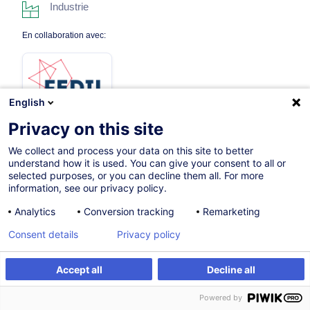
Industrie
En collaboration avec:
English
Privacy on this site
We collect and process your data on this site to better
Sur demande
understand how it is used. You can give your consent to all or
selected purposes, or you can decline them all. For more
Formation présentielle
information, see our privacy policy.
Cours du jour
Analytics
Conversion tracking
Remarketing
French / Français
Consent details
Privacy policy
012011
Accept all
Decline all
Être alerté
Formation sur mesure
Powered by