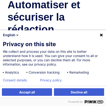
Automatiser et
sécuriser la
rédaction
English
juridique
Privacy on this site
We collect and process your data on this site to better
Droit
understand how it is used. You can give your consent to all or
selected purposes, or you can decline them all. For more
information, see our privacy policy.
01.12.2026
Nouveau
Analytics
Conversion tracking
Remarketing
4h
Consent details
Privacy policy
Formation présentielle
Cours du jour
Accept all
Decline all
S'inscrire
Formation sur mesure
French / Français
Powered by