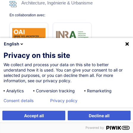
Architecture, Ingénierie & Urbanisme
En collaboration avec:
English
Privacy on this site
We collect and process your data on this site to better
28.10.2026
Nouveau
understand how it is used. You can give your consent to all or
selected purposes, or you can decline them all. For more
4h
information, see our privacy policy.
Formation présentielle
Analytics
Conversion tracking
Remarketing
Cours du jour
Consent details
Privacy policy
French / Français
Accept all
Decline all
012378
S'inscrire
Powered by