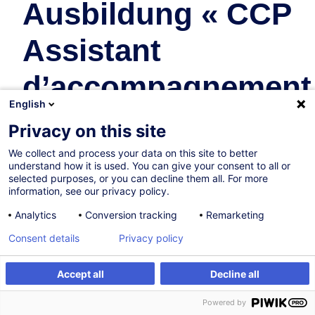
Ausbildung « CCP
Assistant
d’accompagnement
English
au quotidien »
Privacy on this site
We collect and process your data on this site to better
Développement Personnel
understand how it is used. You can give your consent to all or
selected purposes, or you can decline them all. For more
En collaboration avec:
information, see our privacy policy.
Analytics
Conversion tracking
Remarketing
Consent details
Privacy policy
Accept all
Decline all
S'inscrire
Formation sur mesure
Powered by