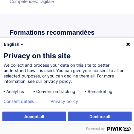
Compétences:
Digitale
Formations recommandées
Recommandations de formations individuelles pour ce bloc
English
de compétences
Privacy on this site
We collect and process your data on this site to better
understand how it is used. You can give your consent to all or
Savoir utiliser une maquette BIM en 4 heures -
selected purposes, or you can decline them all. For more
Les bases de la manipulation d’une maquette
information, see our privacy policy.
numérique sur BIMCollab ZOOM / SOLIBRI
Analytics
Conversion tracking
Remarketing
FR
Consent details
Privacy policy
300,00
EUR
Accept all
Decline all
16.09.2026
4H
Powered by
Formation présentielle
Compétences digitales