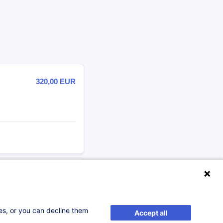
320,00
EUR
175,00
EUR
ses, or you can decline them
Accept all