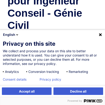
pour Ingénieur
Conseil - Génie
Civil
English
Compétences:
Réglementaire
Privacy on this site
We collect and process your data on this site to better
understand how it is used. You can give your consent to all or
selected purposes, or you can decline them all. For more
Formations recommandées
information, see our privacy policy.
Recommandations de formations individuelles pour ce bloc
Analytics
Conversion tracking
Remarketing
de compétences
Consent details
Privacy policy
Accept all
Decline all
Dossiers de soumission - Recommandations
et bonnes pratiques : Contrôle technique des
Powered by
offres et clauses techniques CRTI-B