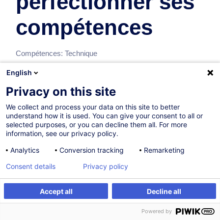
perfectionner ses
compétences
Compétences:
Technique
English
Privacy on this site
Formations recommandées
We collect and process your data on this site to better
understand how it is used. You can give your consent to all or
Recommandations de formations individuelles pour ce bloc
selected purposes, or you can decline them all. For more
de compétences
information, see our privacy policy.
Analytics
Conversion tracking
Remarketing
Consent details
Privacy policy
ABC du béton étanche
FR
Accept all
Decline all
500,00
EUR
Powered by