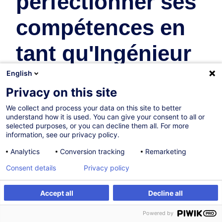
perfectionner ses
compétences en
tant qu'Ingénieur
Conseil - Génie
English
Privacy on this site
Civil
We collect and process your data on this site to better
understand how it is used. You can give your consent to all or
selected purposes, or you can decline them all. For more
Compétences:
Technique
information, see our privacy policy.
Analytics
Conversion tracking
Remarketing
Consent details
Privacy policy
Formations recommandées
Accept all
Decline all
Recommandations de formations individuelles pour ce bloc
de compétences
Powered by