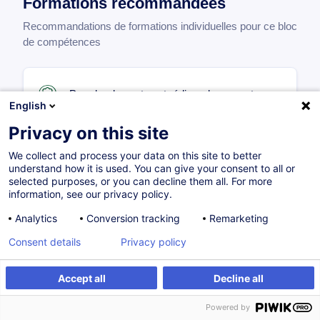
Formations recommandées
Recommandations de formations individuelles pour ce bloc
de compétences
Prendre des notes et rédiger des comptes-
English
rendus avec l'IA
Privacy on this site
FR
260,00
EUR
We collect and process your data on this site to better
understand how it is used. You can give your consent to all or
selected purposes, or you can decline them all. For more
information, see our privacy policy.
14.10.2026
7H
Analytics
Conversion tracking
Remarketing
Formation présentielle
Cours du jour
Consent details
Privacy policy
Accept all
Decline all
ISO 19011 - Auditer : Système de
management
Powered by