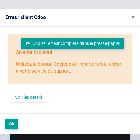
Menu
×
Erreur client Odoo
House of Training
Copiez l'erreur complète dans le presse-papier
An error occurred
Votre plan de
Utilisez le bouton Copier pour reporter cette erreur
à votre service de support.
développement
professionnel
Voir les détails
Ok