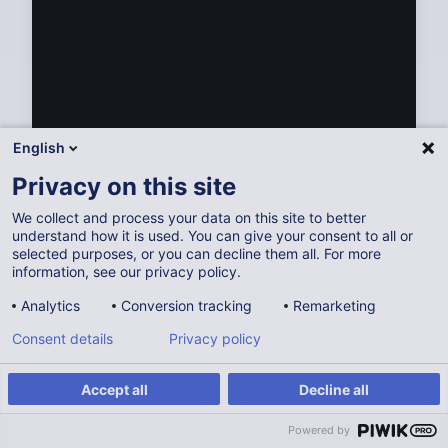
English
Privacy on this site
We collect and process your data on this site to better
understand how it is used. You can give your consent to all or
Partager sur les réseaux sociaux
selected purposes, or you can decline them all. For more
information, see our privacy policy.
Analytics
Conversion tracking
Remarketing
Consent details
Privacy policy
Intégrer à votre site internet
Accept all
Decline all
Powered by