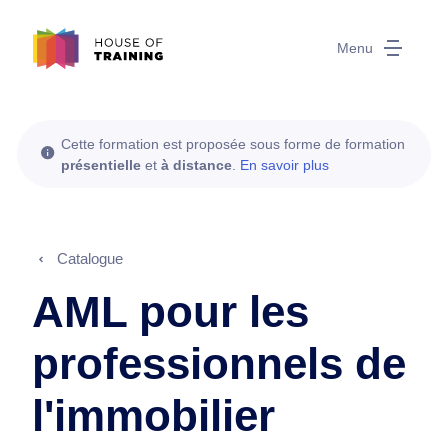
Menu
Cette formation est proposée sous forme de formation
présentielle
et
à distance
.
En savoir plus
Catalogue
AML pour les
professionnels de
l'immobilier