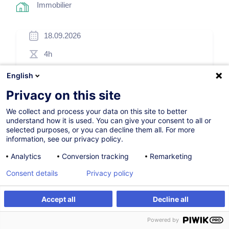
Immobilier
18.09.2026
4h
Formation présentielle
English
Formation à distance
Privacy on this site
Cours du jour
We collect and process your data on this site to better
understand how it is used. You can give your consent to all or
French / Français
selected purposes, or you can decline them all. For more
information, see our privacy policy.
002436
Analytics
Conversion tracking
Remarketing
Consent details
Privacy policy
175,00
EUR
(+3% TVA)
Accept all
Decline all
S'inscrire
S'inscrire
Formation sur mesure
Powered by