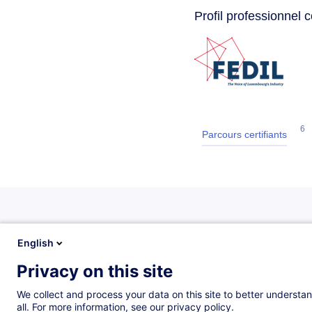
Profil professionnel 
6
Parcours certifiants
English
Parcours ce
Privacy on this site
Ensemble de cours propos
We collect and process your data on this site to better understan
association professionnelle
all. For more information, see our privacy policy.