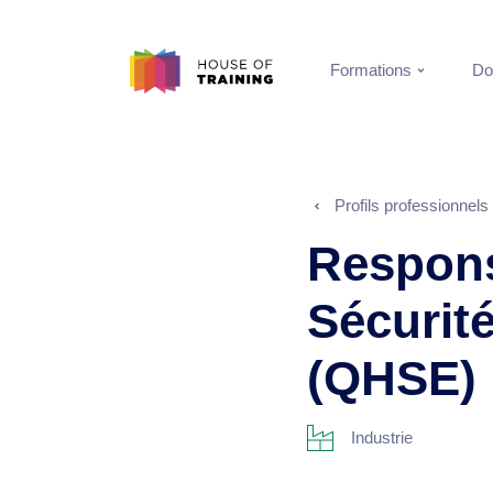
Formations
Do
Profils professionnels
Respons
Sécurit
(QHSE)
Industrie