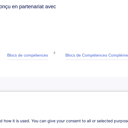
conçu en partenariat avec
4
Blocs de compétences
Blocs de Compétences Complémen
rtifiants
és selon une logique et chronologie déterminées. Proposés en colla
d how it is used. You can give your consent to all or selected purpo
, les parcours certifiants sont sanctionnés par un certificat de réussi