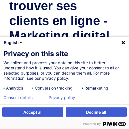
trouver ses
clients en ligne -
Marketing digital
English
pour non
Privacy on this site
marketeur
We collect and process your data on this site to better
understand how it is used. You can give your consent to all or
selected purposes, or you can decline them all. For more
Marketing & Communication
information, see our privacy policy.
Analytics
Conversion tracking
Remarketing
13.10.2026
Consent details
Privacy policy
5h
Accept all
Decline all
Formation présentielle
S'inscrire
Formation sur mesure
Powered by
Formation à distance