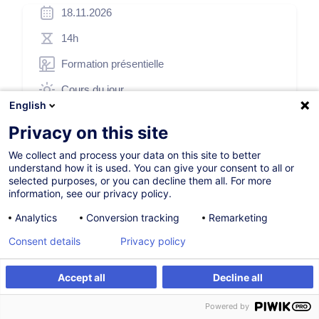
18.11.2026
14h
Formation présentielle
Cours du jour
English
French / Français
Privacy on this site
002274
We collect and process your data on this site to better
understand how it is used. You can give your consent to all or
selected purposes, or you can decline them all. For more
505,00
EUR
(+3% TVA)
information, see our privacy policy.
Analytics
Conversion tracking
Remarketing
S'inscrire
Consent details
Privacy policy
Formation sur mesure
Accept all
Decline all
S'inscrire
Formation sur mesure
Powered by