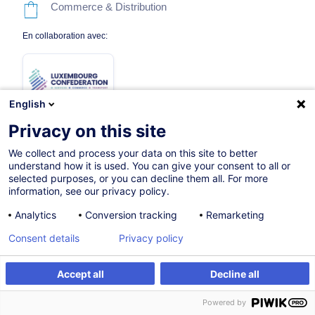
Commerce & Distribution
En collaboration avec:
English
Privacy on this site
We collect and process your data on this site to better
21.10.2026
understand how it is used. You can give your consent to all or
selected purposes, or you can decline them all. For more
8h
information, see our privacy policy.
Formation présentielle
Analytics
Conversion tracking
Remarketing
Cours du jour
Consent details
Privacy policy
French / Français
Accept all
Decline all
005695
S'inscrire
Formation sur mesure
Powered by