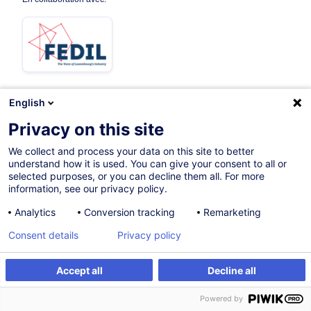
English
Sur demande
Privacy on this site
7h
We collect and process your data on this site to better
understand how it is used. You can give your consent to all or
Formation présentielle
selected purposes, or you can decline them all. For more
information, see our privacy policy.
Cours du jour
Analytics
Conversion tracking
Remarketing
French / Français
Consent details
Privacy policy
010501
Accept all
Decline all
Être alerté
Formation sur mesure
460,00
EUR
(+3% TVA)
Powered by