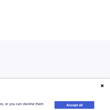
Durée
Date
Prix
ses, or you can decline them
Accept all