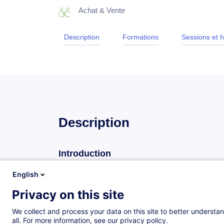
Achat & Vente
Description
Formations
Sessions et h
Description
Introduction
Les appels d’offres évoluent et intègrent de plus en 
English
prêt à répondre efficacement à ces exigences ? Ce
Privacy on this site
comprendre et intégrer les notions de durabilité da
engagements RSE, à structurer vos réponses et à fa
We collect and process your data on this site to better understan
vos prochains marchés.
all. For more information, see our privacy policy.