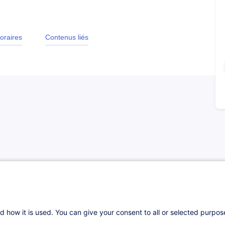
oraires
Contenus liés
plus de critères liés à la durabilité. Êtes-vous
tte formation vous guide pas à pas pour
ns vos propositions. Apprenez à valoriser vos
ire de la durabilité un atout pour remporter
d how it is used. You can give your consent to all or selected purpo