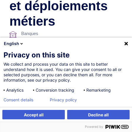
et déploiements
métiers
Banques
English
En collaboration avec:
Privacy on this site
We collect and process your data on this site to better
understand how it is used. You can give your consent to all or
selected purposes, or you can decline them all. For more
information, see our privacy policy.
Analytics
Conversion tracking
Remarketing
Sur demande
Nouveau
Consent details
Privacy policy
4h
Accept all
Decline all
Formation présentielle
Être alerté
Formation sur mesure
Powered by
Cours du jour