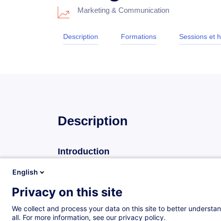
Marketing & Communication
Description
Formations
Sessions et h
Description
Introduction
Créer pour faciliter les relations et l'interaction 
English
sont aujourd'hui imposés comme des outils puiss
Privacy on this site
cibler avec précision les audiences et offrant des p
maîtrise des réseaux devient un atout incontournab
We collect and process your data on this site to better understan
all. For more information, see our privacy policy.