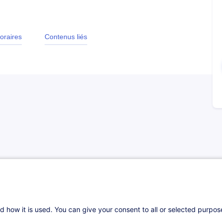
oraires
Contenus liés
des individus à distance, les réseaux sociaux se
ants de prospection et de vente permettant de
ossibilités de publicité et de vente en ligne. La
le
d how it is used. You can give your consent to all or selected purpo