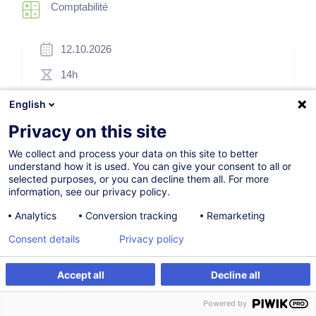
Comptabilité
12.10.2026
14h
Formation présentielle
English
Cours du jour
Privacy on this site
French / Français
We collect and process your data on this site to better
understand how it is used. You can give your consent to all or
002275
selected purposes, or you can decline them all. For more
information, see our privacy policy.
Analytics
Conversion tracking
Remarketing
505,00
EUR
(+3% TVA)
Consent details
Privacy policy
S'inscrire
Accept all
Decline all
S'inscrire
Formation sur mesure
Formation sur mesure
Powered by