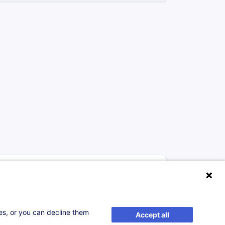
de marchandises dangereuses (ADR) -
ses, or you can decline them
Accept all