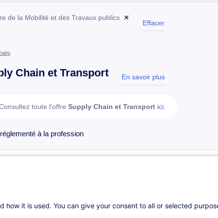
re de la Mobilité et des Travaux publics
✕
Effacer
tats
ly Chain et Transport
En savoir plus
test
Consultez toute l'offre
Supply Chain et Transport
ici
.
réglementé à la profession
Conducteur de véhicules effectuant des transports 
Recyclage (FR)
FR
Parcours certifiant
d how it is used. You can give your consent to all or selected purpo