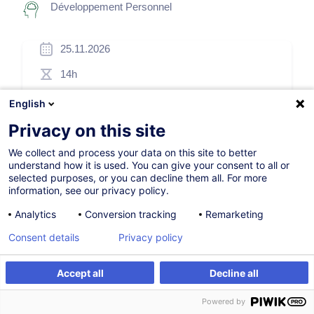
Développement Personnel
25.11.2026
14h
Formation présentielle
English
Cours du jour
Privacy on this site
French / Français
We collect and process your data on this site to better
understand how it is used. You can give your consent to all or
008384
selected purposes, or you can decline them all. For more
information, see our privacy policy.
Analytics
Conversion tracking
Remarketing
505,00
EUR
(+3% TVA)
Consent details
Privacy policy
S'inscrire
Accept all
Decline all
S'inscrire
Formation sur mesure
Formation sur mesure
Powered by