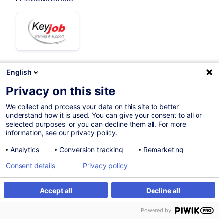
English
21.09.2026
+3 dates disponibles
Privacy on this site
12h
We collect and process your data on this site to better
understand how it is used. You can give your consent to all or
Formation présentielle
selected purposes, or you can decline them all. For more
information, see our privacy policy.
Formation à distance
Analytics
Conversion tracking
Remarketing
Cours du jour
Consent details
Privacy policy
French / Français
004740
Accept all
Decline all
S'inscrire
Formation sur mesure
Powered by