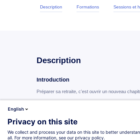
Description
Formations
Sessions et h
Description
Introduction
Préparer sa retraite, c'est ouvrir un nouveau chapit
Cette formation vous aide à clarifier vos attentes, à
English
votre parcours professionnel et personnel. Vous 
perspectives autour des relations, du bien-être, de l
Privacy on this site
À l’issue de cette formation, vous repartirez avec u
We collect and process your data on this site to better understan
personnalisé pour aborder cette transition avec sér
all. For more information, see our privacy policy.