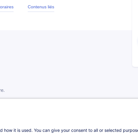
oraires
Contenus liés
re.
 apaiser vos inquiétudes et à faire le point sur
serez accompagné·e pour imaginer de nouvelles
’équilibre vie-temps, de la santé et des loisirs.
n projet de vie concret et un plan d’action
d how it is used. You can give your consent to all or selected purpo
énité.