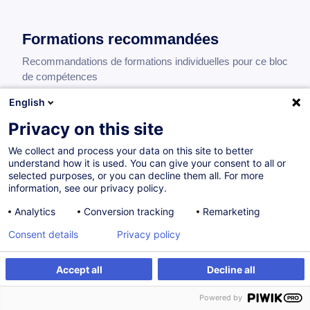
Formations recommandées
Recommandations de formations individuelles pour ce bloc
de compétences
English
Privacy on this site
Compliance - Masterclass Compliance Officer
dans le secteur financier
We collect and process your data on this site to better
understand how it is used. You can give your consent to all or
FR
selected purposes, or you can decline them all. For more
information, see our privacy policy.
Parcours certifiant
Analytics
Conversion tracking
Remarketing
1 200,00
EUR
Consent details
Privacy policy
23.09.2026
18H
Certifications
Accept all
Decline all
Formation présentielle
Cours du jour
Powered by
Cours du soir