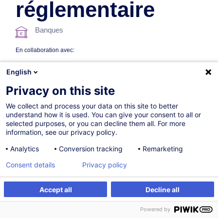
réglementaire
Banques
En collaboration avec:
English
Privacy on this site
We collect and process your data on this site to better
understand how it is used. You can give your consent to all or
selected purposes, or you can decline them all. For more
information, see our privacy policy.
05.10.2026
+1 date disponible
Analytics
Conversion tracking
Remarketing
15h
Consent details
Privacy policy
Formation présentielle
Cours du jour
Accept all
Decline all
S'inscrire
Formation sur mesure
Cours du soir
Powered by