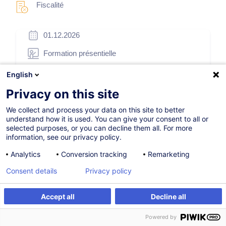
Fiscalité
01.12.2026
Formation présentielle
Cours du jour
English
French / Français
Privacy on this site
001461
We collect and process your data on this site to better
understand how it is used. You can give your consent to all or
selected purposes, or you can decline them all. For more
information, see our privacy policy.
Être alerté
Analytics
Conversion tracking
Remarketing
Consent details
Privacy policy
Formation sur mesure
Accept all
Decline all
Être alerté
Formation sur mesure
Powered by