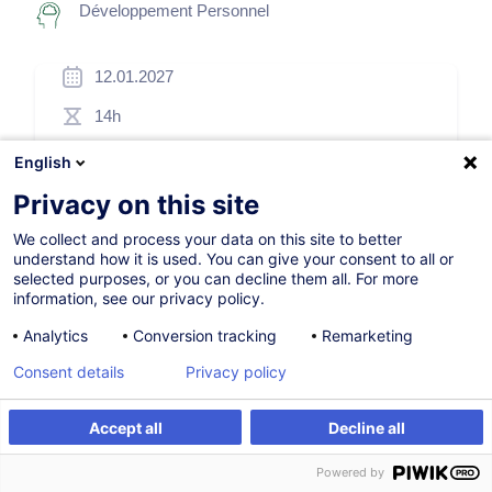
Développement Personnel
12.01.2027
14h
Formation présentielle
English
Cours du jour
Privacy on this site
German / Deutsch
We collect and process your data on this site to better
understand how it is used. You can give your consent to all or
002225
selected purposes, or you can decline them all. For more
information, see our privacy policy.
Analytics
Conversion tracking
Remarketing
505,00
EUR
(+3% TVA)
Consent details
Privacy policy
S'inscrire
Accept all
Decline all
S'inscrire
Formation sur mesure
Formation sur mesure
Powered by