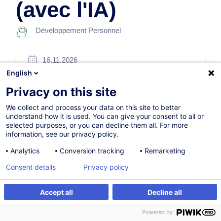
(avec l'IA)
Développement Personnel
16.11.2026
English
7h
Privacy on this site
Formation présentielle
We collect and process your data on this site to better
Cours du jour
understand how it is used. You can give your consent to all or
selected purposes, or you can decline them all. For more
French / Français
information, see our privacy policy.
006429
Analytics
Conversion tracking
Remarketing
Consent details
Privacy policy
260,00
EUR
(+3% TVA)
Accept all
Decline all
S'inscrire
Formation sur mesure
S'inscrire
Powered by