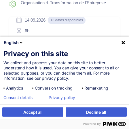
Organisation & Transformation de l’Entreprise
14.09.2026
+3 dates disponibles
6h
Formation présentielle
English
Cours du jour
Privacy on this site
French / Français
We collect and process your data on this site to better
understand how it is used. You can give your consent to all or
011190
selected purposes, or you can decline them all. For more
information, see our privacy policy.
Analytics
Conversion tracking
Remarketing
510,00
EUR
(+3% TVA)
Consent details
Privacy policy
S'inscrire
Accept all
Decline all
S'inscrire
Formation sur mesure
Formation sur mesure
Powered by