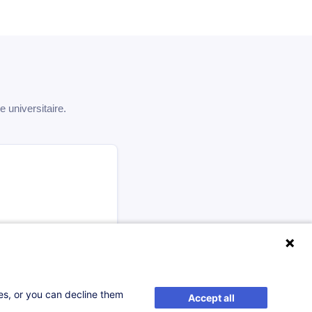
universitaire.
ses, or you can decline them
Accept all