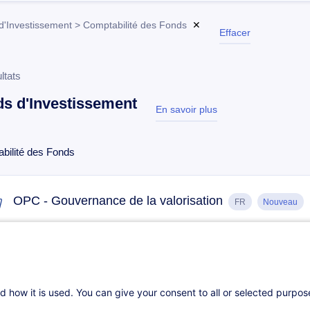
d'Investissement > Comptabilité des Fonds
✕
Effacer
ltats
s d'Investissement
En savoir plus
test
bilité des Fonds
OPC - Gouvernance de la valorisation
FR
Nouveau
Sur demande
4h
Cours du jour
Formation présentie
d how it is used. You can give your consent to all or selected purpo
UCIs Fund Accountant - Junior (Comptable OPC - Jun