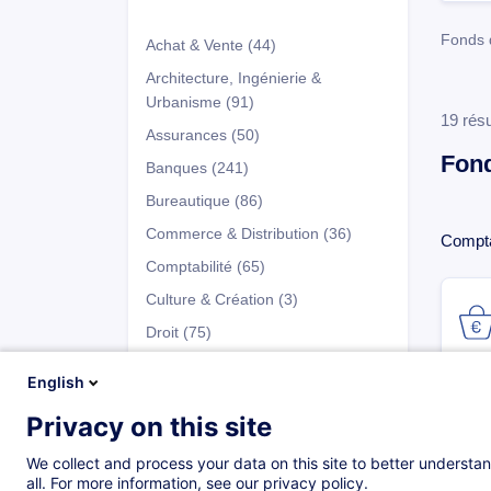
Fonds 
Achat & Vente
(44)
Architecture, Ingénierie &
Urbanisme
(91)
19 résu
Assurances
(50)
Fond
Banques
(241)
Bureautique
(86)
Commerce & Distribution
(36)
Compta
Comptabilité
(65)
Culture & Création
(3)
Droit
(75)
Développement Personnel
(147)
English
Entrepreneuriat & Gestion
Privacy on this site
d’Entreprise
(66)
Programmes
Fiscalité
(41)
We collect and process your data on this site to better understan
all. For more information, see our privacy policy.
Fonds d'Investissement
(137)