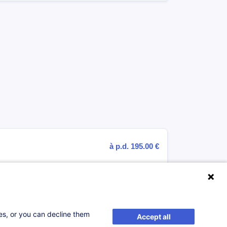
à p.d. 195.00 €
lle
ses, or you can decline them
Accept all
ior)
EN