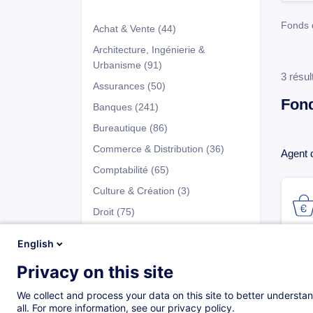
Fonds d
Achat & Vente
(44)
Architecture, Ingénierie &
Urbanisme
(91)
3 résul
Assurances
(50)
Fond
Banques
(241)
Bureautique
(86)
Commerce & Distribution
(36)
Agent d
Comptabilité
(65)
Culture & Création
(3)
Droit
(75)
Développement Personnel
(147)
English
Entrepreneuriat & Gestion
Privacy on this site
d’Entreprise
(66)
Programmes
Fiscalité
(41)
We collect and process your data on this site to better understan
all. For more information, see our privacy policy.
Fonds d'Investissement
(137)