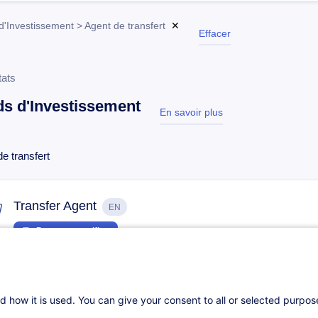
'Investissement > Agent de transfert
✕
Effacer
tats
s d'Investissement
En savoir plus
test
e transfert
Transfer Agent
EN
Parcours certifiant
Sur demande
18h
Cours du jour
Formation présenti
d how it is used. You can give your consent to all or selected purpo