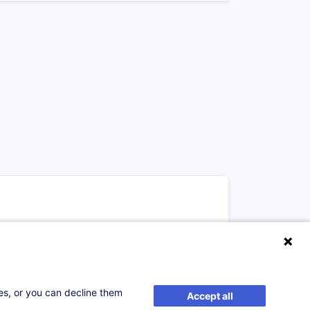
elle
ses, or you can decline them
Accept all