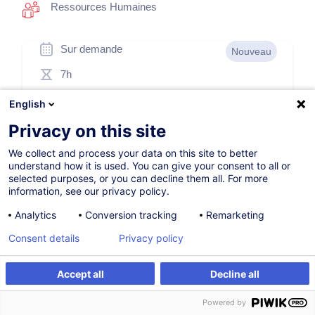
Ressources Humaines
Sur demande
Nouveau
7h
Formation présentielle
English
Cours du jour
Privacy on this site
French / Français
We collect and process your data on this site to better
understand how it is used. You can give your consent to all or
010905
selected purposes, or you can decline them all. For more
information, see our privacy policy.
Analytics
Conversion tracking
Remarketing
260,00
EUR
(+3% TVA)
Consent details
Privacy policy
Être alerté
Accept all
Decline all
Être alerté
Formation sur mesure
Formation sur mesure
Powered by